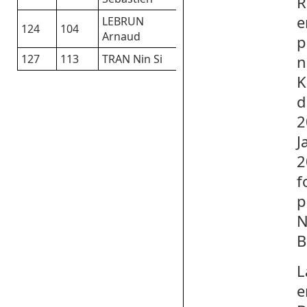
R
e
LEBRUN
124
104
Arnaud
p
127
113
TRAN Nin Si
n
K
d
2
J
2
f
p
N
B
L
e