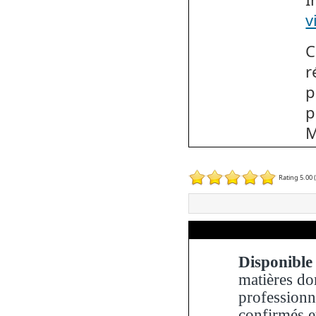
v
C
r
p
p
M
Rating 5.00 
Disponible
matières d
professionn
confirmés e