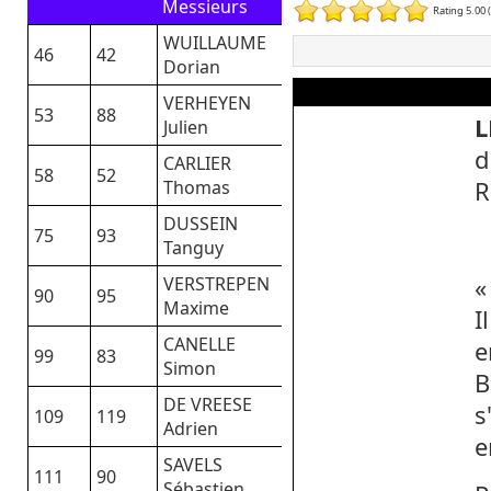
Messieurs
Rating 5.00 
WUILLAUME
46
42
Dorian
VERHEYEN
53
88
L
Julien
d
CARLIER
58
52
Thomas
R
DUSSEIN
75
93
Tanguy
VERSTREPEN
«
90
95
Maxime
I
CANELLE
e
99
83
Simon
B
DE VREESE
s
109
119
Adrien
e
SAVELS
111
90
Sébastien