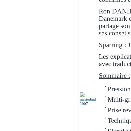
Ron DANIEL
Danemark co
partage son 
ses conseils
Sparring : 
Les explica
avec traduc
Sommaire :
Pression
Multi-gri
Prise re
Techniqu