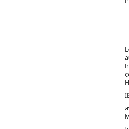
P
L
a
B
c
H
I
a
M
I