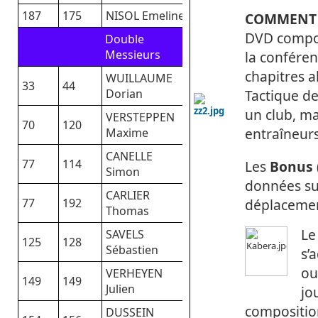
187
175
NISOL Emeline
COMMENT 
DVD compor
Double
Messieurs
la confére
chapitres a
WUILLAUME
33
44
Dorian
Tactique d
un club, ma
VERSTEPPEN
70
120
entraîneurs
Maxime
CANELLE
77
114
Les
Bonus
Simon
données sur
CARLIER
déplacement
77
192
Thomas
Le
SAVELS
125
128
Sébastien
s’
ou
VERHEYEN
149
149
Julien
jo
compositio
DUSSEIN