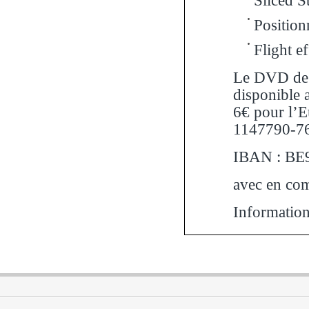
Sliced S
Position
Flight e
Le DVD de q
disponible 
6€ pour l’E
1147790-
IBAN : BE
avec en co
Informatio