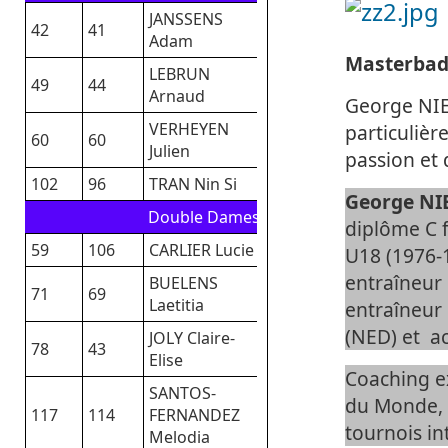
JANSSENS
42
41
Adam
Masterbad
LEBRUN
49
44
Arnaud
George NI
VERHEYEN
particuliè
60
60
Julien
passion et 
102
96
TRAN Nin Si
George N
Double Dames
diplôme C 
59
106
CARLIER Lucie
U18 (1976-1
entraîneur 
BUELENS
71
69
Laetitia
entraîneur
(NED) et a
JOLY Claire-
78
43
Elise
Coaching e
SANTOS-
du Monde, 
117
114
FERNANDEZ
tournois in
Melodia