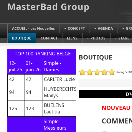
MasterBad Group
ACCUEIL - Les Nouvelles
CONCEPT
AGENDA
GR
BOUTIQUE
CONTACT
LIENS
PHOTOS
STAGE
TOP 100 RANKING BELGE
BOUTIQUE
12-
01-
Simple -
juil-26
juin-26
Dames
Rating 5.00 
42
42
CARLIER Lucie
HUYBERECHTS
94
94
DV
Maïlys
BUELENS
NOUVEAU
125
123
Laetitia
COMMEN
Simple
Messieurs