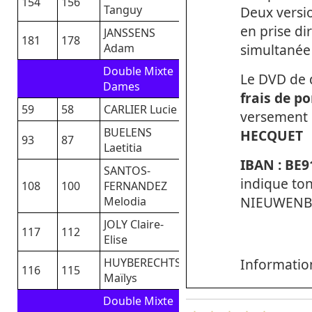
154
156
Tanguy
Deux versi
en prise di
JANSSENS
181
178
simultanée 
Adam
Double Mixte
Le DVD de q
Dames
frais de po
59
58
CARLIER Lucie
versement 
BUELENS
HECQUET
93
87
Laetitia
IBAN : BE9
SANTOS-
indique to
108
100
FERNANDEZ
NIEUWENBO
Melodia
JOLY Claire-
117
112
Elise
Informatio
HUYBERECHTS
116
115
Maïlys
Double Mixte