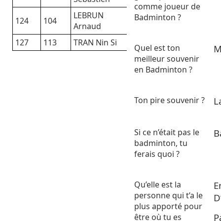
comme joueur de
LEBRUN
Badminton ?
124
104
Arnaud
127
113
TRAN Nin Si
Quel est ton
M
meilleur souvenir
en Badminton ?
Ton pire souvenir ?
L
Si ce n’était pas le
B
badminton, tu
ferais quoi ?
Qu’elle est la
E
personne qui t’a le
D
plus apporté pour
P
être où tu es