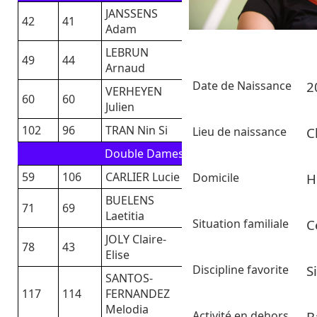
JANSSENS
42
41
Adam
LEBRUN
49
44
Arnaud
Date de Naissance
2
VERHEYEN
60
60
Julien
102
96
TRAN Nin Si
Lieu de naissance
C
Double Dames
59
106
CARLIER Lucie
Domicile
H
BUELENS
71
69
Laetitia
Situation familiale
C
JOLY Claire-
78
43
Elise
Discipline favorite
S
SANTOS-
117
114
FERNANDEZ
Melodia
Activité en dehors
B