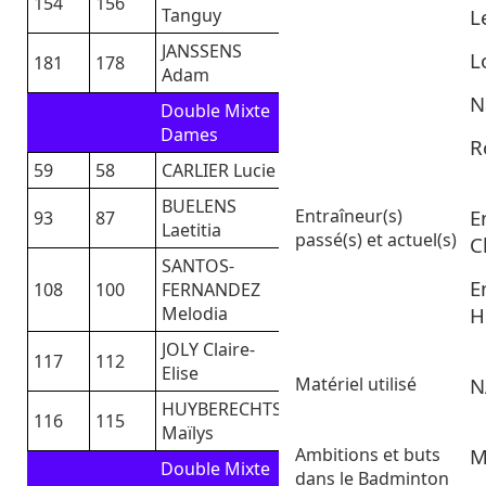
154
156
L
Tanguy
JANSSENS
L
181
178
Adam
N
Double Mixte
Dames
R
59
58
CARLIER Lucie
BUELENS
Entraîneur(s)
E
93
87
Laetitia
passé(s) et actuel(s)
C
SANTOS-
E
108
100
FERNANDEZ
H
Melodia
JOLY Claire-
117
112
Elise
Matériel utilisé
N
HUYBERECHTS
116
115
Maïlys
Ambitions et buts
M
Double Mixte
dans le Badminton