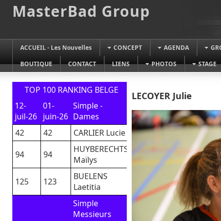
MasterBad Group
ACCUEIL - Les Nouvelles
CONCEPT
AGENDA
GR
BOUTIQUE
CONTACT
LIENS
PHOTOS
STAGE
TOP 100 RANKING BELGE
LECOYER Julie
12-
01-
Simple -
juil-26
juin-26
Dames
42
42
CARLIER Lucie
HUYBERECHTS
94
94
Maïlys
BUELENS
125
123
Laetitia
Simple
Messieurs