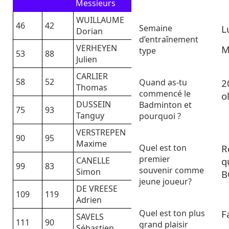
Messieurs
WUILLAUME
46
42
Semaine
L
Dorian
d’entraînement
VERHEYEN
M
type
53
88
Julien
CARLIER
58
52
Quand as-tu
2
Thomas
commencé le
o
DUSSEIN
Badminton et
75
93
Tanguy
pourquoi ?
VERSTREPEN
90
95
Maxime
Quel est ton
R
premier
q
CANELLE
99
83
souvenir comme
Simon
B
jeune joueur?
DE VREESE
109
119
Adrien
Quel est ton plus
F
SAVELS
111
90
grand plaisir
Sébastien