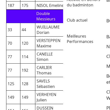
du badminton
187
175
NISOL Emeline
Double
Messieurs
Club actuel
B
WUILLAUME
33
44
Dorian
Meilleures
B
VERSTEPPEN
Performances
70
120
N
Maxime
CANELLE
C
77
114
Simon
M
CARLIER
77
192
Thomas
B
SAVELS
e
125
128
Sébastien
C
VERHEYEN
149
149
W
Julien
P
DUSSEIN