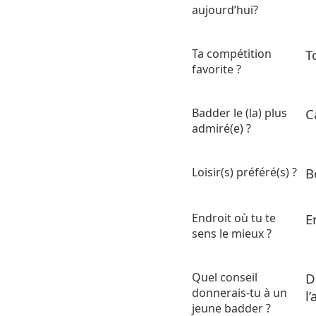
aujourd’hui?
Ta compétition
T
favorite ?
Badder le (la) plus
C
admiré(e) ?
Loisir(s) préféré(s) ?
B
Endroit où tu te
E
sens le mieux ?
Quel conseil
D
donnerais-tu à un
l
jeune badder ?