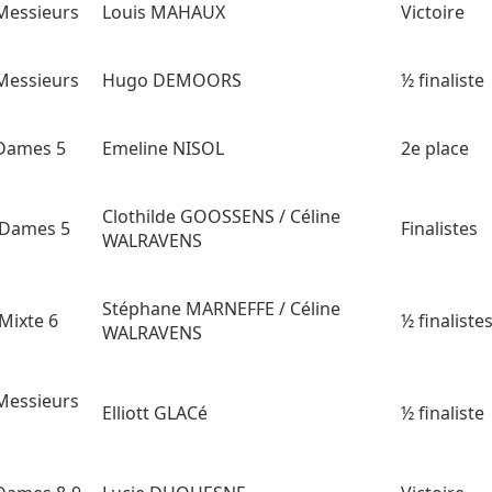
Messieurs
Louis MAHAUX
Victoire
Messieurs
Hugo DEMOORS
½ finaliste
Dames 5
Emeline NISOL
2e place
Clothilde GOOSSENS / Céline
 Dames 5
Finalistes
WALRAVENS
Stéphane MARNEFFE / Céline
Mixte 6
½ finaliste
WALRAVENS
Messieurs
Elliott GLACé
½ finaliste