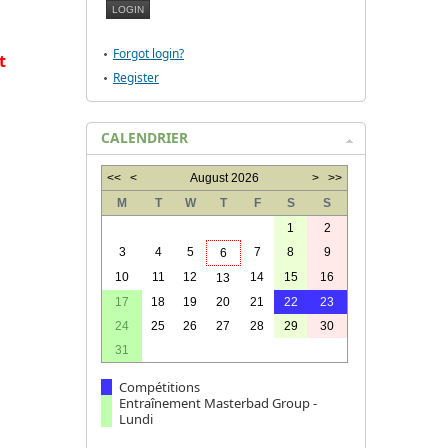
Forgot login?
t
Register
CALENDRIER
<<
<
August 2026
>
>>
M
T
W
T
F
S
S
s
1
2
3
4
5
7
8
9
6
10
11
12
14
15
16
13
17
18
19
20
21
22
23
24
25
26
27
28
29
30
31
Compétitions
Entraînement Masterbad Group -
Lundi