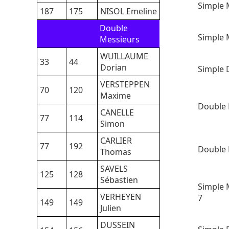
Simple 
187
175
NISOL Emeline
Double
Simple 
Messieurs
WUILLAUME
33
44
Dorian
Simple 
VERSTEPPEN
70
120
Maxime
Double
CANELLE
77
114
Simon
CARLIER
77
192
Double 
Thomas
SAVELS
125
128
Sébastien
Simple 
VERHEYEN
7
149
149
Julien
DUSSEIN