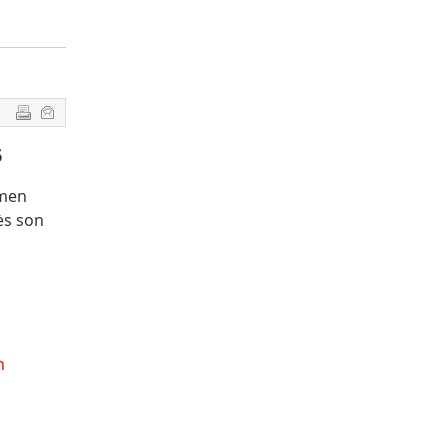
6
amen
ès son
n
s