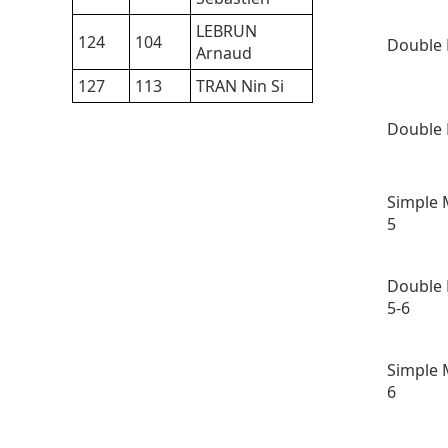
LEBRUN
124
104
Double 
Arnaud
127
113
TRAN Nin Si
Double 
Simple 
5
Double 
5-6
Simple 
6