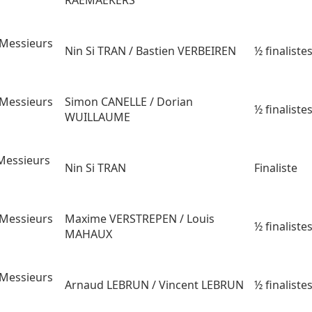
RAEMAEKERS
Messieurs
Nin Si TRAN / Bastien VERBEIREN
½ finaliste
Messieurs
Simon CANELLE / Dorian
½ finaliste
WUILLAUME
Messieurs
Nin Si TRAN
Finaliste
Messieurs
Maxime VERSTREPEN / Louis
½ finaliste
MAHAUX
Messieurs
Arnaud LEBRUN / Vincent LEBRUN
½ finaliste