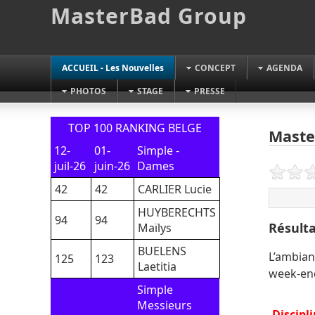
MasterBad Group
ACCUEIL - Les Nouvelles
CONCEPT
AGENDA
PHOTOS
STAGE
PRESSE
TOP 100 RANKING BELGE
Maste
12-
01-
Simple -
juil-26
juin-26
Dames
42
42
CARLIER Lucie
HUYBERECHTS
94
94
Résulta
Maïlys
BUELENS
L’ambianc
125
123
Laetitia
week-en
Simple
Messieurs
Discipl