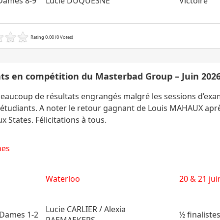
Dames 8-9
Lucie DUQUESNE
Victoire
Rating 0.00 (0 Votes)
ts en compétition du Masterbad Group – Juin 202
eaucoup de résultats engrangés malgré les sessions d’ex
 étudiants. A noter le retour gagnant de Louis MAHAUX apr
x States. Félicitations à tous.
nes
Waterloo
20 & 21 jui
Lucie CARLIER / Alexia
Dames 1-2
½ finaliste