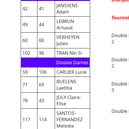
JANSSENS
42
41
Adam
Tourno
LEBRUN
49
44
Arnaud
Double 
VERHEYEN
60
60
2
Julien
102
96
TRAN Nin Si
Double 
Double Dames
2
59
106
CARLIER Lucie
BUELENS
Double 
71
69
Laetitia
3
JOLY Claire-
78
43
Elise
Double 
SANTOS-
117
114
FERNANDEZ
Melodia