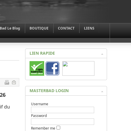
Bad Le Blog
BOUTIQUE
CONTACT
LIENS
LIEN RAPIDE
MASTERBAD LOGIN
026
Username
if du
Password
Remember me