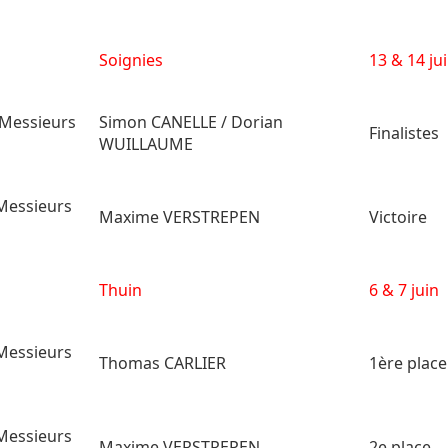
Soignies
13 & 14 ju
Messieurs
Simon CANELLE / Dorian
Finalistes
WUILLAUME
Messieurs
Maxime VERSTREPEN
Victoire
Thuin
6 & 7 juin
Messieurs
Thomas CARLIER
1ère place
Messieurs
Maxime VERSTREPEN
2e place