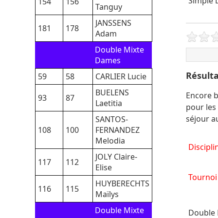
Simple 
154
156
Tanguy
JANSSENS
181
178
Adam
Double Mixte
Dames
Résulta
59
58
CARLIER Lucie
BUELENS
Encore b
93
87
Laetitia
pour les
séjour au
SANTOS-
108
100
FERNANDEZ
Melodia
Discipli
JOLY Claire-
117
112
Elise
Tournoi
HUYBERECHTS
116
115
Maïlys
Double Mixte
Double 