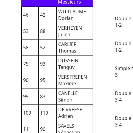
Messieurs
WUILLAUME
46
42
Dorian
Double 
1-2
VERHEYEN
53
88
Julien
Double 
CARLIER
58
52
1-2
Thomas
DUSSEIN
75
93
Tanguy
Simple 
3
VERSTREPEN
90
95
Maxime
CANELLE
Double 
99
83
Simon
3-4
DE VREESE
109
119
Adrien
Double 
3-4
SAVELS
111
90
Sébastien