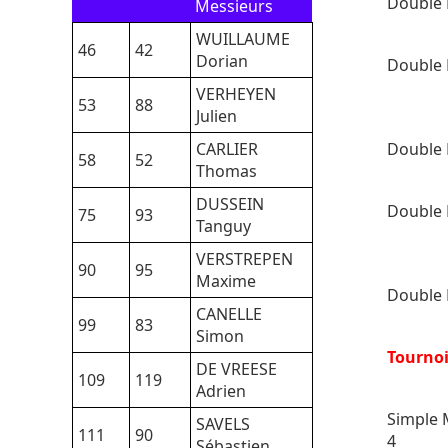
Double 
Messieurs
WUILLAUME
46
42
Dorian
Double 
VERHEYEN
53
88
Julien
CARLIER
Double 
58
52
Thomas
DUSSEIN
Double 
75
93
Tanguy
VERSTREPEN
90
95
Maxime
Double 
CANELLE
99
83
Simon
Tourno
DE VREESE
109
119
Adrien
Simple 
SAVELS
111
90
4
Sébastien