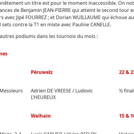
nêtement un titre est pour le moment inaccessible. On not
nces de Benjamin JEAN-PIERRE qui atteint le second tour 
s avec Jipé FOURREZ ; et Dorian WUILLAUME qui échoue a
3 sets contre la T1 en mixte avec Pauline CANELLE.
s autres podiums dans les tournois du mois :
ines
i
Péruwelz
22 & 2
Messieurs
Adrien DE VREESE / Ludovic
½ fina
L’HEUREUX
i
Walhain
15 & 1