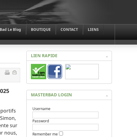
Bad Le Blog
BOUTIQUE
CONTACT
LIENS
LIEN RAPIDE
2025
MASTERBAD LOGIN
Username
portifs
(Simon,
Password
ente sur
ur nous,
Remember me