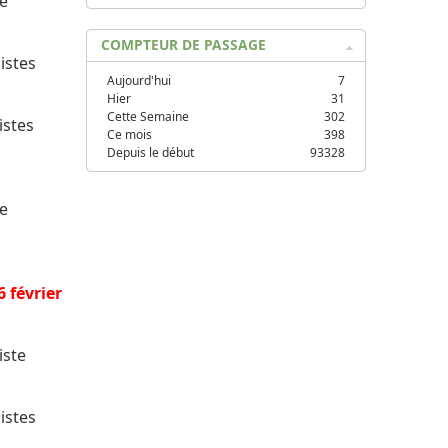
re
COMPTEUR DE PASSAGE
listes
Aujourd'hui
7
Hier
31
Cette Semaine
302
istes
Ce mois
398
Depuis le début
93328
re
6 février
iste
listes