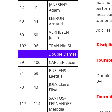
mais hon
JANSSENS
42
41
performa
Adam
messieur
LEBRUN
tour en 
49
44
Arnaud
Voici le
VERHEYEN
60
60
Julien
Discipl
102
96
TRAN Nin Si
Double Dames
Tourno
59
106
CARLIER Lucie
BUELENS
71
69
Double 
Laetitia
3-4
JOLY Claire-
78
43
Elise
Tourno
SANTOS-
117
114
FERNANDEZ
Melodia