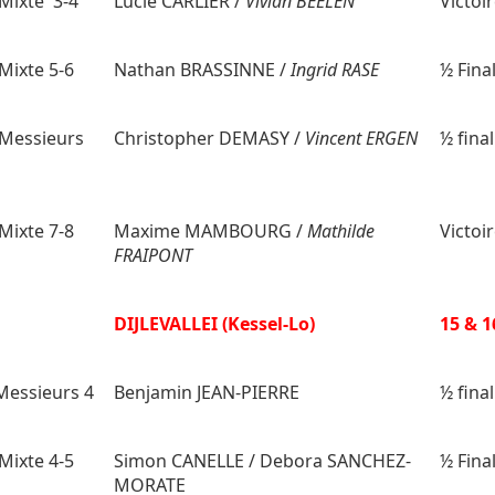
Mixte 3-4
Lucie CARLIER /
Vivian BEELEN
Victoi
Mixte 5-6
Nathan BRASSINNE /
Ingrid RASE
½ Fina
Messieurs
Christopher DEMASY /
Vincent ERGEN
½ final
Mixte 7-8
Maxime MAMBOURG /
Mathilde
Victoi
FRAIPONT
i
DIJLEVALLEI (Kessel-Lo)
15 & 1
Messieurs 4
Benjamin JEAN-PIERRE
½ final
Mixte 4-5
Simon CANELLE / Debora SANCHEZ-
½ Fina
MORATE