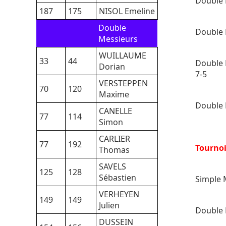
Double 
187
175
NISOL Emeline
Double
Double 
Messieurs
WUILLAUME
33
44
Double 
Dorian
7-5
VERSTEPPEN
70
120
Maxime
Double 
CANELLE
77
114
Simon
CARLIER
77
192
Tourno
Thomas
SAVELS
125
128
Sébastien
Simple 
VERHEYEN
149
149
Julien
Double 
DUSSEIN