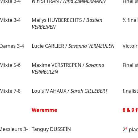
Mixte 3-4
Nin Si TRAN /
Nina ZIMMERMANN
Finalis
Mixte 3-4
Maïlys HUYBERECHTS /
Bastien
½ final
VERBEIREN
Dames 3-4
Lucie CARLIER /
Savanna VERMEULEN
Victoi
Mixte 5-6
Maxime VERSTREPEN /
Savanna
Finalis
VERMEULEN
Mixte 7-8
Louis MAHAUX /
Sarah GILLEBERT
finalis
i
Waremme
8 & 9 
Messieurs 3-
Tanguy DUSSEIN
e
2
pla