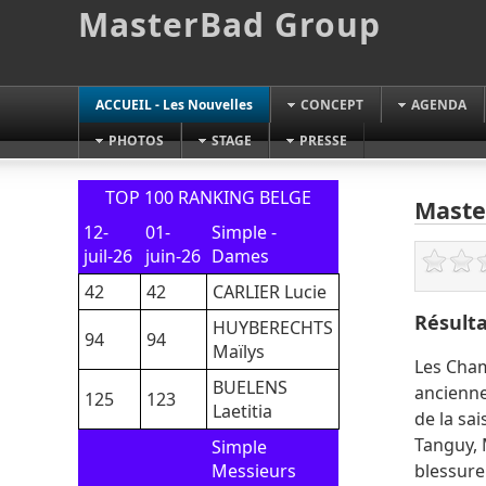
MasterBad Group
ACCUEIL - Les Nouvelles
CONCEPT
AGENDA
PHOTOS
STAGE
PRESSE
TOP 100 RANKING BELGE
Maste
12-
01-
Simple -
juil-26
juin-26
Dames
42
42
CARLIER Lucie
Résulta
HUYBERECHTS
94
94
Maïlys
Les Cham
BUELENS
ancienne
125
123
Laetitia
de la sa
Tanguy, 
Simple
Messieurs
blessure