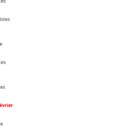
tes
istes
re
tes
tes
février
ce