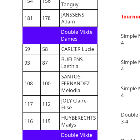
154
156
Tanguy
JANSSENS
Tourno
181
178
Adam
Double Mixte
Simple 
Dames
4
59
58
CARLIER Lucie
BUELENS
Simple 
93
87
Laetitia
4
SANTOS-
108
100
FERNANDEZ
Simple 
Melodia
4
JOLY Claire-
117
112
Elise
Double 
HUYBERECHTS
116
115
3-4
Maïlys
Double Mixte