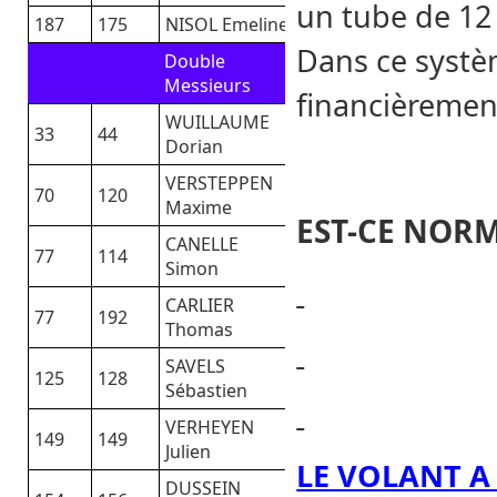
un tube de 12 
187
175
NISOL Emeline
Dans ce systè
Double
Messieurs
financièremen
WUILLAUME
33
44
Dorian
VERSTEPPEN
70
120
Maxime
EST-CE NORM
CANELLE
77
114
Simon
CARLIER
77
192
Thomas
SAVELS
125
128
Sébastien
VERHEYEN
149
149
Julien
LE VOLANT A
DUSSEIN