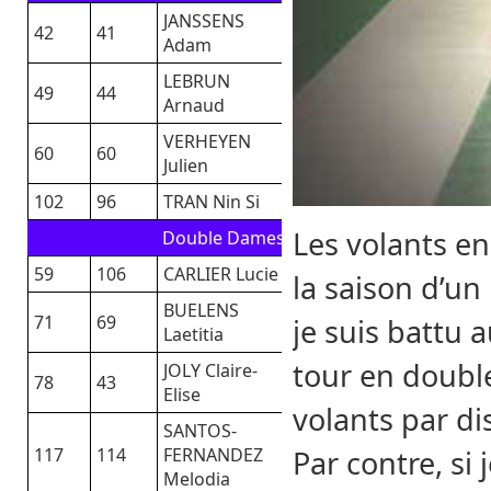
JANSSENS
42
41
Adam
LEBRUN
49
44
Arnaud
VERHEYEN
60
60
Julien
102
96
TRAN Nin Si
Les volants e
Double Dames
59
106
CARLIER Lucie
la saison d’un
BUELENS
71
69
je suis battu 
Laetitia
tour en doubl
JOLY Claire-
78
43
Elise
volants par dis
SANTOS-
117
114
FERNANDEZ
Par contre, si 
Melodia