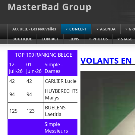
MasterBad Group
ACCUEIL - Les Nouvelles
CONCEPT
AGENDA
GR
BOUTIQUE
CONTACT
LIENS
PHOTOS
STAGE
TOP 100 RANKING BELGE
VOLANTS EN
12-
01-
Simple -
juil-26
juin-26
Dames
42
42
CARLIER Lucie
HUYBERECHTS
94
94
Maïlys
BUELENS
125
123
Laetitia
Simple
Messieurs