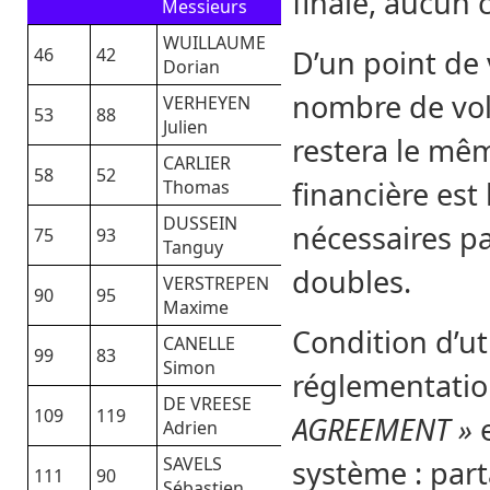
finale, aucun 
Messieurs
WUILLAUME
46
42
D’un point de
Dorian
nombre de vo
VERHEYEN
53
88
Julien
restera le mêm
CARLIER
58
52
financière est
Thomas
DUSSEIN
nécessaires par
75
93
Tanguy
doubles.
VERSTREPEN
90
95
Maxime
Condition d’ut
CANELLE
99
83
Simon
réglementation
DE VREESE
109
119
AGREEMENT »
Adrien
SAVELS
système : part
111
90
Sébastien