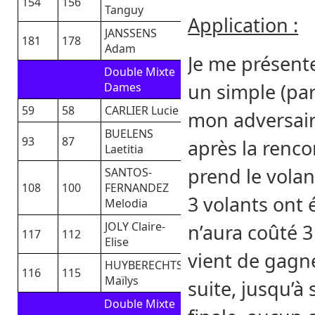
154
156
Tanguy
Application :
JANSSENS
181
178
Adam
Je me présente
Double Mixte
un simple (par 
Dames
59
58
CARLIER Lucie
mon adversaire
BUELENS
93
87
après la renco
Laetitia
prend le volan
SANTOS-
108
100
FERNANDEZ
3 volants ont
Melodia
JOLY Claire-
n’aura coûté 3 
117
112
Elise
vient de gagner
HUYBERECHTS
116
115
Maïlys
suite, jusqu’à 
Double Mixte